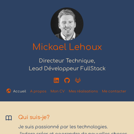
Mickael Lehoux
Directeur Technique,
Lead Développeur FullStack
Accueil
A propos
Mon CV
Mes réalisations
Me contacter
Qui suis-je?
Je suis passionné par les technologies.